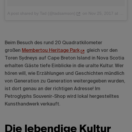
A post shared by Tad (@tadsamson)
on
Nov 25, 2017 at 7:10pm PST
Beim Besuch des rund 20 Quadratkilometer
großen
Membertou Heritage Park
gleich vor den
Toren Sydneys auf Cape Breton Island in Nova Scotia
erhalten Gäste tiefe Einblicke in die uralte Kultur. Wer
hören will, wie Erzählungen und Geschichten mündlich
von Generation zu Generation weitergegeben wurden,
ist dort genau an der richtigen Adresse! Im
Petroglyphs Souvenir-Shop wird lokal hergestelltes
Kunsthandwerk verkauft.
Die lebendige Kultur