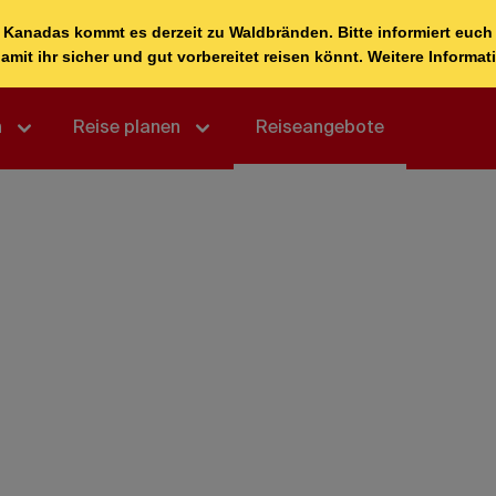
n
Reise planen
Reiseangebote
Reisepakete