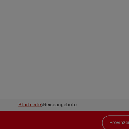
Stöber
außergew
Startseite
Reiseangebote
Provinzen