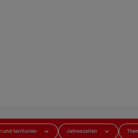
t in der vielfältigen Auswahl an Reisepakten und entde
öhnlichsten Reiserouten und Erlebnisse, von Küste 
 und territorien
Jahreszeiten
The