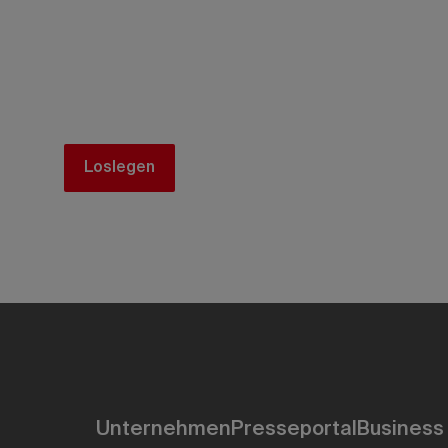
Hier findet ihr nützliche Informati
für eure Reisen nach Kanada benöt
Loslegen
Unternehmen
Presseportal
Business