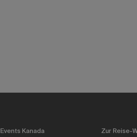
onen und weiterführende Links, die ihr
igt.
 Events Kanada
Zur Reise-W