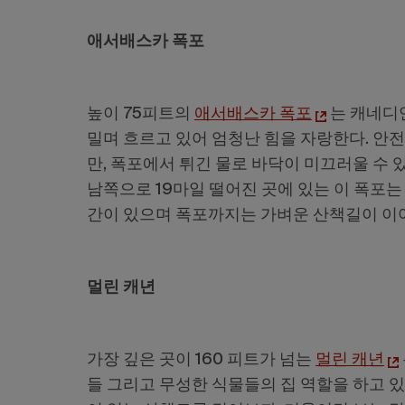
애서배스카 폭포
높이 75피트의
애서배스카 폭포
는 캐네디
밀며 흐르고 있어 엄청난 힘을 자랑한다. 안
만, 폭포에서 튀긴 물로 바닥이 미끄러울 수
남쪽으로 19마일 떨어진 곳에 있는 이 폭포
간이 있으며 폭포까지는 가벼운 산책길이 이
멀린 캐년
가장 깊은 곳이 160 피트가 넘는
멀린 캐년
들 그리고 무성한 식물들의 집 역할을 하고 있