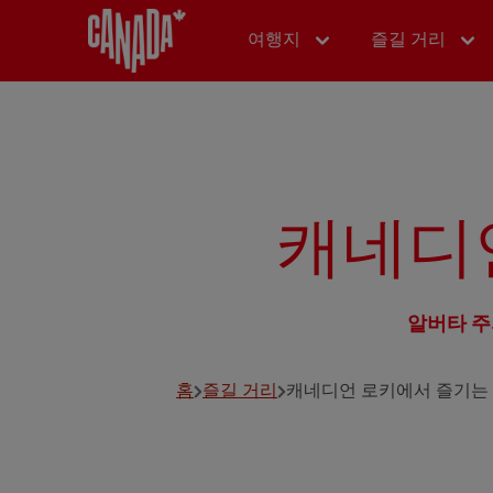
여행지
즐길 거리
캐네디
알버타 주
홈
즐길 거리
캐네디언 로키에서 즐기는