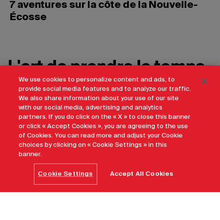
7 aventures sur la côte de la Nouvelle-
Écosse
L'art de prendre le temps
We use cookies to personalize content and ads, to
provide social media features and to analyze our traffic.
We also share information about your use of our site
Comment adopter l’art de voyager
with our social media, advertising and analytics
lentement au Canada ?
partners. If you do click on the « X » to close this banner
or click « Accept Cookies », you are agreeing to the use
Au Canada, le voyage ne se mesure pas en kilomètres,
of Cookies. You can read more and adjust your Cookie
choices by clicking on « Cookie Settings » in this
mais en émotions, en rencontres et en moments
banner.
pleinement vécus.
Cookie Settings
Accept All Cookies
Découvrir l'expérience