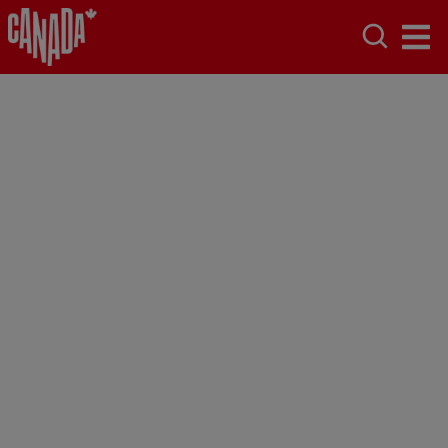
Forfaits de voyage
Choisissez les itinéraires
et les expériences
canadiennes authentiques parmi les offres de
voyages qui vous feront voyager de la côte Est à
la côte Ouest du pays.