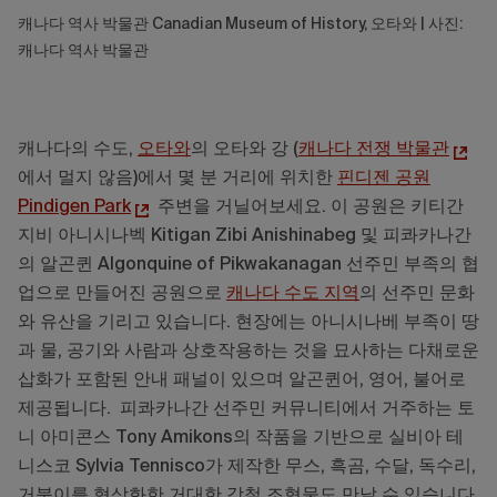
캐나다 역사 박물관 Canadian Museum of History, 오타와 | 사진:
캐나다 역사 박물관
캐나다의 수도,
오타와
의 오타와 강 (
캐나다 전쟁 박물관
에서 멀지 않음)에서 몇 분 거리에 위치한
핀디젠 공원
Pindigen Park
주변을 거닐어보세요. 이 공원은 키티간
지비 아니시나벡 Kitigan Zibi Anishinabeg 및 피콰카나간
의 알곤퀸 Algonquine of Pikwakanagan 선주민 부족의 협
업으로 만들어진 공원으로
캐나다 수도 지역
의 선주민 문화
와 유산을 기리고 있습니다. 현장에는 아니시나베 부족이 땅
과 물, 공기와 사람과 상호작용하는 것을 묘사하는 다채로운
삽화가 포함된 안내 패널이 있으며 알곤퀸어, 영어, 불어로
제공됩니다. 피콰카나간 선주민 커뮤니티에서 거주하는 토
니 아미콘스 Tony Amikons의 작품을 기반으로 실비아 테
니스코 Sylvia Tennisco가 제작한 무스, 흑곰, 수달, 독수리,
거북이를 형상화한 거대한 강철 조형물도 만날 수 있습니다.