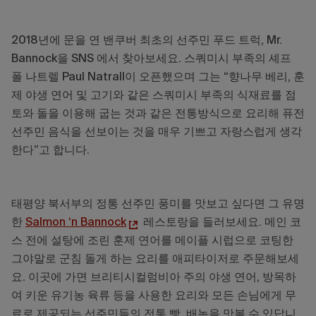
2018년에 문을 연 밴쿠버 최초의 선주민 푸드 트럭, Mr.
Bannock을 SNS 에서 찾아보세요. 스쿼미시 부족의 셰프
폴 나트렐 Paul Natrall이 오픈했으며 그는 “향나무 베리, 훈
제 야생 연어 및 고기와 같은 스쿼미시 부족의 식재료를 점
토와 돌을 이용해 굽는 것과 같은 전통방식으로 요리해 퓨전
선주민 음식을 선보이는 것을 매우 기쁘고 자랑스럽게 생각
한다”고 합니다.
태평양 북서부의 정통 선주민 풍미를 맛보고 싶다면 그 유명
한
Salmon ‘n Bannock
레스토랑을 들러보세요. 메인 코
스 전에 설탕에 조린 훈제 연어를 메이플 시럽으로 코팅한
그야말로 군침 돌게 하는 요리를 애피타이저로 주문해보세
요. 이곳에 가면 브리티시컬럼비아 주의 야생 연어, 방목하
여 키운 유기농 육류 등을 사용한 요리와 모든 손님에게 무
료로 제공되는 선주민들의 전통 빵, 배녹을 맛볼 수 있답니