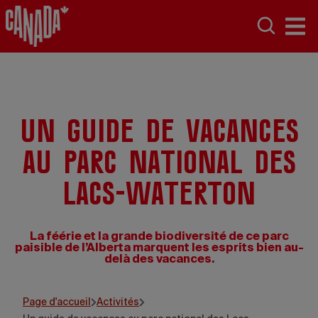
Un guide de vacances
au parc national des
Lacs-Waterton
La féérie et la grande biodiversité de ce parc
paisible de l’Alberta marquent les esprits bien au-
delà des vacances.
Credit: Katie Goldie @goldiehawn_
Page d'accueil
Activités