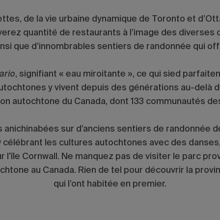
ttes, de la vie urbaine dynamique de Toronto et d’O
verez quantité de restaurants à l’image des diverses cu
si que d’innombrables sentiers de randonnée qui offr
ario
, signifiant « eau miroitante », ce qui sied parfa
autochtones y vivent depuis des générations au-delà 
ion autochtone du Canada, dont 133 communautés de
anichinabées sur d’anciens sentiers de randonnée de l’
élébrant les cultures autochtones avec des danses, 
l’île Cornwall. Ne manquez pas de visiter le parc provi
htone au Canada. Rien de tel pour découvrir la provin
qui l’ont habitée en premier.