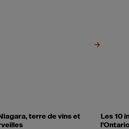
Niagara, terre de vins et
Les 10 
veilles
l’Ontari