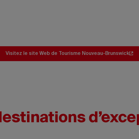
 les lieux emblématiques et les trésors
au Nouveau-Brunswick, des itinéraires ex
s’ouvrent à vous.
Visitez le site Web de Tourisme Nouveau-Brunswick
estinations d’exce