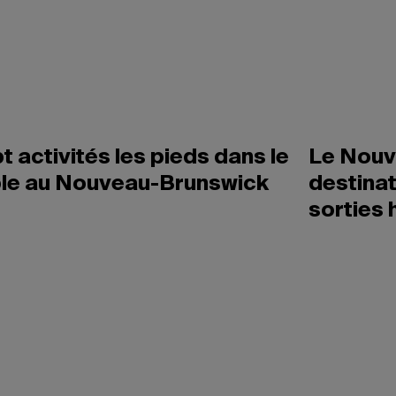
t activités les pieds dans le
Le Nouve
le au Nouveau-Brunswick
destina
sorties 