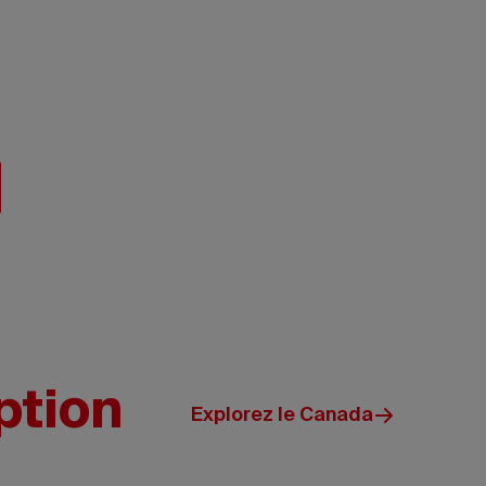
 cachés. Où que
traordinaires
ption
Explorez le Canada