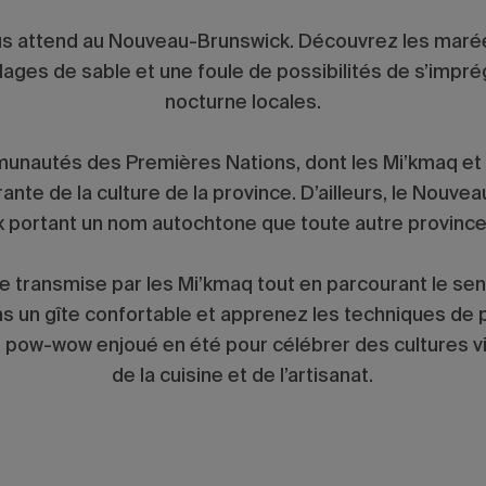
us attend au Nouveau-Brunswick. Découvrez les marée
lages de sable et une foule de possibilités de s’imprég
nocturne locales.
autés des Premières Nations, dont les Mi’kmaq et les
grante de la culture de la province. D’ailleurs, le Nou
eux portant un nom autochtone que toute autre province 
e transmise par les Mi’kmaq tout en parcourant le sen
ns un gîte confortable et apprenez les techniques de 
 pow-wow enjoué en été pour célébrer des cultures vi
de la cuisine et de l’artisanat.