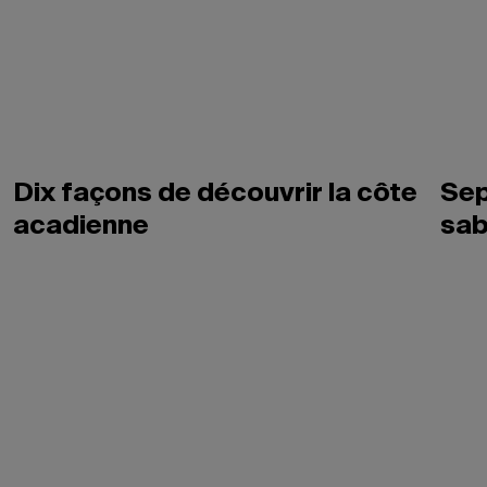
Dix façons de découvrir la côte
Sep
acadienne
sab
Itinéraires