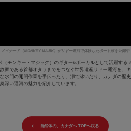
メイナード（MONKEY MAJIK）が
リドー運河で体験したボート旅を公開中
AJIK（モンキー・マジック）のギター&ボーカルとして活躍す
故郷である首都オタワまでをつなぐ世界遺産リドー運河を、キ
な水門の開閉作業を手伝ったり、湖で泳いだり、カナダの歴史
奥深い運河の魅力を紹介しています。
自然体の、カナダへ TOPへ戻る