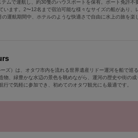
ステムで運航し、約30隻のハウスボートを保有。ボート免許不
ています。2〜12名まで宿泊可能な様々なサイズの船があり、
0月の運航期間中、ホテルのような快適さで自由に水上の旅を楽
urs
リドー運河クルーズ）は、オタワ市内を流れる世界遺産リドー運河を船で巡
造物、緑豊かな水辺の景色を眺めながら、運河の歴史や街の成
航行で気軽に参加でき、初めてのオタワ観光にも最適です。