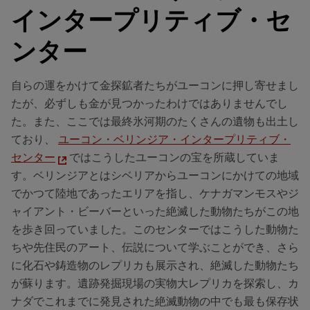
インタープリティブ・セ
ンター
自らの運をかけて金探鉱者たちがユーコンに押し寄せまし
たが、必ずしも金が見つかったわけではありませんでし
た。また、ここでは最終氷河期のたくさんの遺物も出土し
ており、
ユーコン・ベリンジア・インタープリティブ・
センター
ではこうしたユーコンの宝を所蔵していま
す。ベリンジアとはシベリアからユーコンにかけての地域
でかつて陸地であったエリアを指し、ケナガマンモスやジ
ャイアント・ビーバーといった絶滅した動物たちがこの地
を歩き回っていました。このセンターではこうした動物た
ちや先住民のアート、伝説について学ぶことができ、さら
に化石や鋳造物のレプリカも展示され、絶滅した動物たち
が蘇ります。遺跡発掘現場の実物大レプリカを探索し、カ
ナダでこれまでに発見された絶滅動物の中でも最も保存状