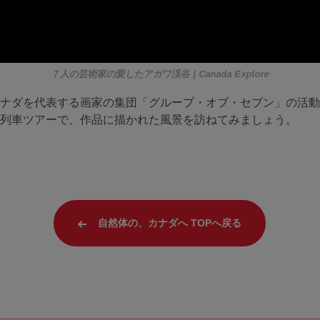
７人の芸術家の愛したアガワ渓谷 | Canada Explore
ナダを代表する画家の集団「グループ・オブ・セブン」の活動
列車ツアーで、作品に描かれた風景を訪ねてみましょう。
自然体の、カナダへ TOPへ戻る