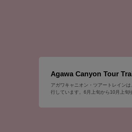
Agawa Canyon Tour Tra
アガワキャニオン・ツアートレインは
行しています。6月上旬から10月上旬