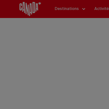
Destinations
Activit
Le Can
naturel