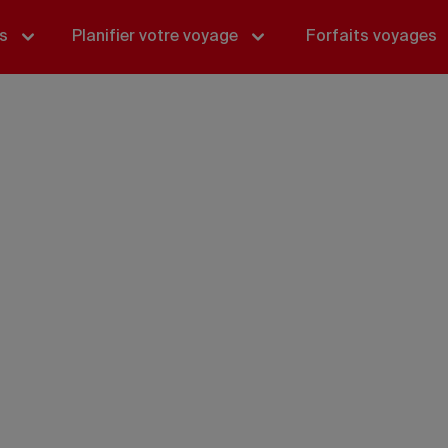
és
Planifier votre voyage
Forfaits voyages
ada,
lement