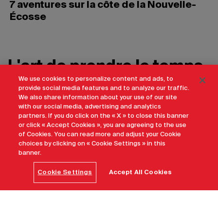
7 aventures sur la côte de la Nouvelle-
Écosse
L'art de prendre le temps
We use cookies to personalize content and ads, to
provide social media features and to analyze our traffic.
We also share information about your use of our site
Comment adopter l’art de voyager
with our social media, advertising and analytics
lentement au Canada ?
partners. If you do click on the « X » to close this banner
or click « Accept Cookies », you are agreeing to the use
Au Canada, le voyage ne se mesure pas en kilomètres,
of Cookies. You can read more and adjust your Cookie
choices by clicking on « Cookie Settings » in this
mais en émotions, en rencontres et en moments
banner.
pleinement vécus.
Cookie Settings
Accept All Cookies
Découvrir l'expérience