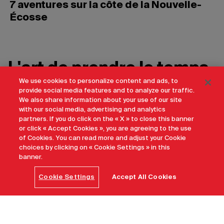
7 aventures sur la côte de la Nouvelle-
Écosse
L'art de prendre le temps
We use cookies to personalize content and ads, to
provide social media features and to analyze our traffic.
We also share information about your use of our site
Comment adopter l’art de voyager
with our social media, advertising and analytics
lentement au Canada ?
partners. If you do click on the « X » to close this banner
or click « Accept Cookies », you are agreeing to the use
Au Canada, le voyage ne se mesure pas en kilomètres,
of Cookies. You can read more and adjust your Cookie
choices by clicking on « Cookie Settings » in this
mais en émotions, en rencontres et en moments
banner.
pleinement vécus.
Cookie Settings
Accept All Cookies
Découvrir l'expérience