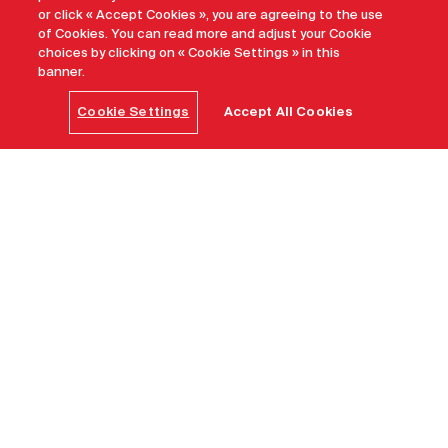
inspirantes
or click « Accept Cookies », you are agreeing to the use
of Cookies. You can read more and adjust your Cookie
choices by clicking on « Cookie Settings » in this
Newfoundland
Trouvez l’inspiration
banner.
and Labrador
Tourism/Barrett
and MacKay
Cookie Settings
Accept All Cookies