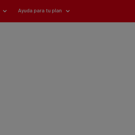
Ayuda para tu plan
Ups, estás
explorando
masiado al nor