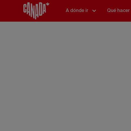
A dónde ir
Qué hacer
de