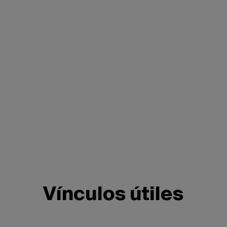
| 404
404 – Página no encontrada
Vínculos útiles