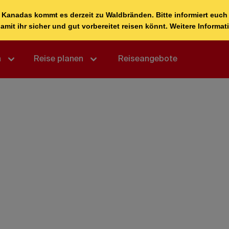
n
Reise planen
Reiseangebote
,